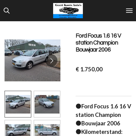
Ga
direct
naar
de
Ford Focus 1.6 16 V
hoofdinhoud
station Champion
Bouwjaar 2006
€ 1.750,00
⚫Ford Focus 1.6 16 V
station Champion
⚫Bouwjaar 2006
⚫Kilometerstand: