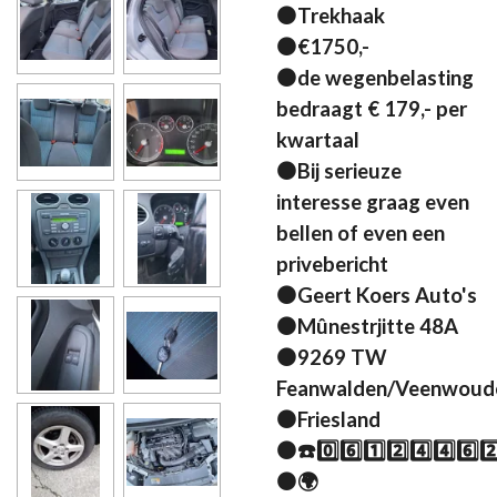
⚫Trekhaak
⚫€1750,-
⚫de wegenbelasting
bedraagt € 179,- per
kwartaal
⚫Bij serieuze
interesse graag even
bellen of even een
privebericht
⚫Geert Koers Auto's
⚫Mûnestrjitte 48A
⚫9269 TW
Feanwalden/Veenwoud
⚫Friesland
⚫☎️0️⃣6️⃣1️⃣2️⃣4️⃣4️⃣6️⃣2️
⚫🌍