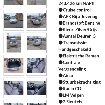
243.426 km NAP!!
⚫Cruise control
⚫APK Bij aflevering
⚫Brandstof: Benzine
⚫Kleur: Zilver/Grijs
⚫Aantal Deuren: 5
⚫Transmissie:
Handgeschakeld
⚫Elektrische Ramen
⚫Centrale
Vergrendeling
⚫Airco
⚫Stuurbekrachtiging
⚫Radio CD
⚫LM Velgen
⚫2 Sleutels