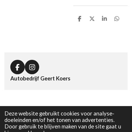
D
D
S
D
e
e
h
e
l
e
a
l
e
l
r
e
n
e
n
F
I
a
n
Autobedrijf Geert Koers
c
s
e
t
b
a
o
g
o
r
Deze website gebruikt cookies voor analyse-
k
a
doeleinden en/of het tonen van advertenties.
m
Door gebruik te blijven maken van de site gaat u