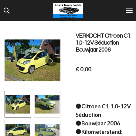
Ga
direct
naar
de
VERKOCHT Citroen C1
hoofdinhoud
1.0-12V Séduction
Bouwjaar 2006
€ 0,00
⚫Citroen C1 1.0-12V
Séduction
⚫Bouwjaar 2006
⚫Kilometerstand: