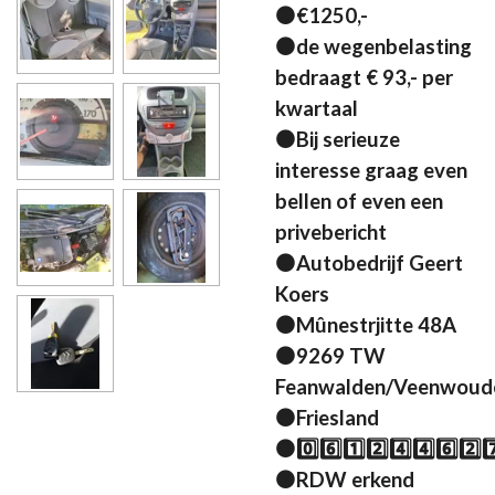
⚫€1250,-
⚫de wegenbelasting
bedraagt € 93,- per
kwartaal
⚫Bij serieuze
interesse graag even
bellen of even een
privebericht
⚫Autobedrijf Geert
Koers
⚫Mûnestrjitte 48A
⚫9269 TW
Feanwalden/Veenwoud
⚫Friesland
⚫0️⃣6️⃣1️⃣2️⃣4️⃣4️⃣6️⃣2️⃣7
⚫RDW erkend