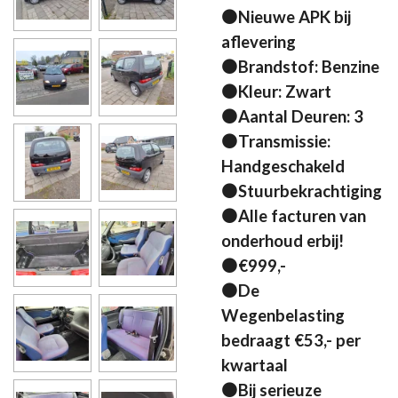
⚫Nieuwe APK bij
aflevering
⚫Brandstof: Benzine
⚫Kleur: Zwart
⚫Aantal Deuren: 3
⚫Transmissie:
Handgeschakeld
⚫Stuurbekrachtiging
⚫Alle facturen van
onderhoud erbij!
⚫€999,-
⚫De
Wegenbelasting
bedraagt €53,- per
kwartaal
⚫Bij serieuze