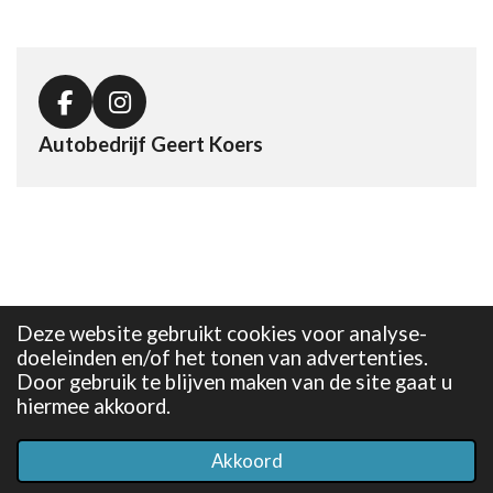
n
e
n
F
I
a
n
Autobedrijf Geert Koers
c
s
e
t
b
a
o
g
o
r
k
a
m
Deze website gebruikt cookies voor analyse-
doeleinden en/of het tonen van advertenties.
Door gebruik te blijven maken van de site gaat u
hiermee akkoord.
Akkoord
Telefoonnummer
Kaart
Facebook