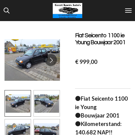
Ga
direct
naar
de
Fiat Seicento 1100 ie
hoofdinhoud
Young Bouwjaar 2001
€ 999,00
⚫Fiat Seicento 1100
ie Young
⚫Bouwjaar 2001
⚫Kilometerstand:
140.682 NAP!!