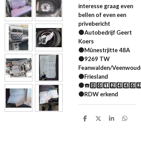
interesse graag even
bellen of even een
privebericht
⚫Autobedrijf Geert
Koers
⚫Mûnestrjitte 48A
⚫9269 TW
Feanwalden/Veenwoud
⚫Friesland
⚫☎️0️⃣6️⃣1️⃣2️⃣4️⃣4️⃣6️⃣2️
⚫RDW erkend
D
D
S
D
e
e
h
e
l
e
a
l
e
l
r
e